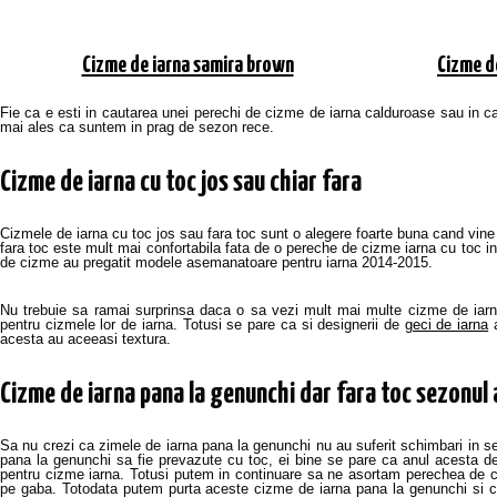
Cizme de iarna samira brown
Cizme de
Fie ca e esti in cautarea unei perechi de cizme de iarna calduroase sau in cau
mai ales ca suntem in prag de sezon rece.
Cizme de iarna cu toc jos sau chiar fara
Cizmele de iarna cu toc jos sau fara toc sunt o alegere foarte buna cand vin
fara toc este mult mai confortabila fata de o pereche de cizme iarna cu toc i
de cizme au pregatit modele asemanatoare pentru iarna 2014-2015.
Nu trebuie sa ramai surprinsa daca o sa vezi mult mai multe cizme de iarna 
pentru cizmele lor de iarna. Totusi se pare ca si designerii de
geci de iarna
a
acesta au aceeasi textura.
Cizme de iarna pana la genunchi dar fara toc sezonul
Sa nu crezi ca zimele de iarna pana la genunchi nu au suferit schimbari in s
pana la genunchi sa fie prevazute cu toc, ei bine se pare ca anul acesta des
pentru cizme iarna. Totusi putem in continuare sa ne asortam perechea de c
pe gaba. Totodata putem purta aceste cizme de iarna pana la genunchi si c