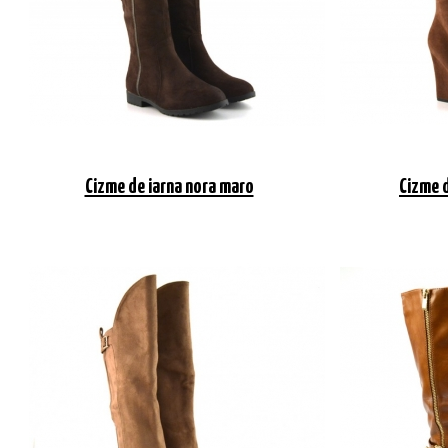
Cizme de iarna nora maro
Cizme d