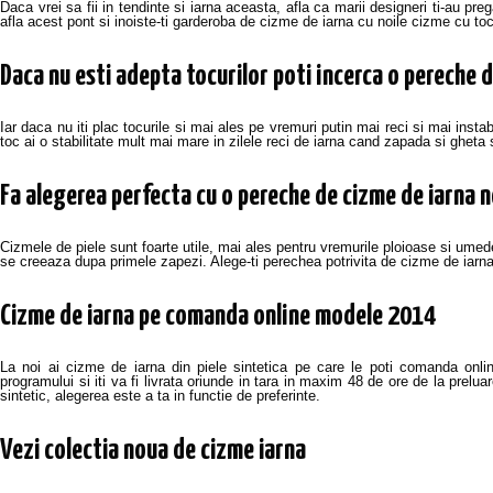
Daca vrei sa fii in tendinte si iarna aceasta, afla ca marii designeri ti-au pre
afla acest pont si inoiste-ti garderoba de cizme de iarna cu noile cizme cu toc
Daca nu esti adepta tocurilor poti incerca o pereche d
Iar daca nu iti plac tocurile si mai ales pe vremuri putin mai reci si mai ins
toc ai o stabilitate mult mai mare in zilele reci de iarna cand zapada si gheta 
Fa alegerea perfecta cu o pereche de cizme de iarna no
Cizmele de piele sunt foarte utile, mai ales pentru vremurile ploioase si umed
se creeaza dupa primele zapezi. Alege-ti perechea potrivita de cizme de iarn
Cizme de iarna pe comanda online modele 2014
La noi ai cizme de iarna din piele sintetica pe care le poti comanda onli
programului si iti va fi livrata oriunde in tara in maxim 48 de ore de la pre
sintetic, alegerea este a ta in functie de preferinte.
Vezi colectia noua de cizme iarna