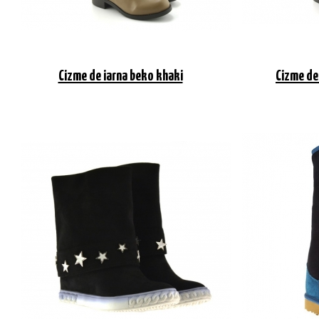
Cizme de iarna beko khaki
Cizme de