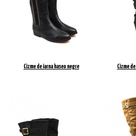
Cizme de iarna haseo negre
Cizme de