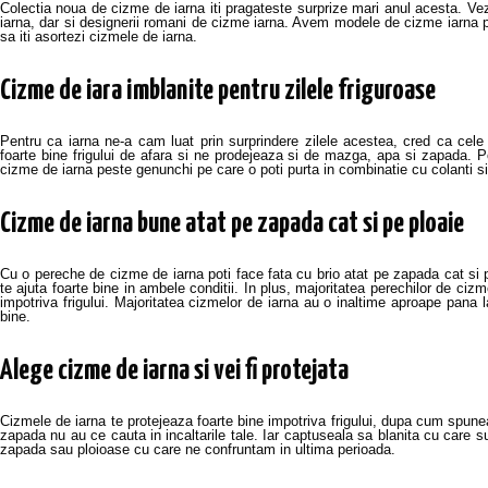
Colectia noua de cizme de iarna iti pragateste surprize mari anul acesta. Vez
iarna, dar si designerii romani de cizme iarna. Avem modele de cizme iarna p
sa iti asortezi cizmele de iarna.
Cizme de iara imblanite pentru zilele friguroase
Pentru ca iarna ne-a cam luat prin surprindere zilele acestea, cred ca cele
foarte bine frigului de afara si ne prodejeaza si de mazga, apa si zapada. 
cizme de iarna peste genunchi pe care o poti purta in combinatie cu colanti si 
Cizme de iarna bune atat pe zapada cat si pe ploaie
Cu o pereche de cizme de iarna poti face fata cu brio atat pe zapada cat si p
te ajuta foarte bine in ambele conditii. In plus, majoritatea perechilor de ciz
impotriva frigului. Majoritatea cizmelor de iarna au o inaltime aproape pana 
bine.
Alege cizme de iarna si vei fi protejata
Cizmele de iarna te protejeaza foarte bine impotriva frigului, dupa cum spune
zapada nu au ce cauta in incaltarile tale. Iar captuseala sa blanita cu care su
zapada sau ploioase cu care ne confruntam in ultima perioada.